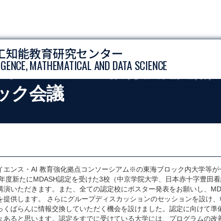
工知能教育研究センター
LIGENCE, MATHEMATICAL AND DATA SCIENCE
イエンス・AI教育強化拠点
ック会議
イエンス・AI 教育強化拠点コンソーシアム※の東海ブロック内大学等
今年度新たにMDASH認定を受けた3校（中京学院大学、日本赤十字豊田
講演いただきます。また、全ての認定校にポスター発表をお願いし、MD
を提供します。 さらにグループディスカッションのセッションを設け、
っくばらんに情報交換していただく機会を設けました。認定に向けて準
々あると思います。認定をすでに受けている大学には、プログラムの改