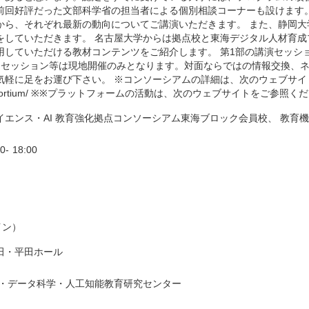
前回好評だった文部科学省の担当者による個別相談コーナーも設けます。
から、それぞれ最新の動向についてご講演いただきます。 また、静岡大
をしていただきます。 名古屋大学からは拠点校と東海デジタル人材育成
用していただける教材コンテンツをご紹介します。 第1部の講演セッシ
ーセッション等は現地開催のみとなります。対面ならではの情報交換、ネ
軽に足をお運び下さい。 ※コンソーシアムの詳細は、次のウェブサイトをご参照く
/consortium/ ※※プラットフォームの活動は、次のウェブサイトをご参照ください。 ht
イエンス・AI 教育強化拠点コンソーシアム東海ブロック会員校、 教育
00
-
18:00
イン）
田・平田ホール
理・データ科学・人工知能教育研究センター