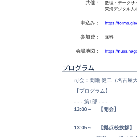
共催：
数理・データサ
東海デジタル人
申込み：
https://forms.
参加費：
無料
会場地図：
https://nuss.na
プログラム
司会：間瀬 健二（名古屋
【プログラム】
- - - 第1部 - - -
13:00～
【開会】
13:05～
【拠点校挨拶】