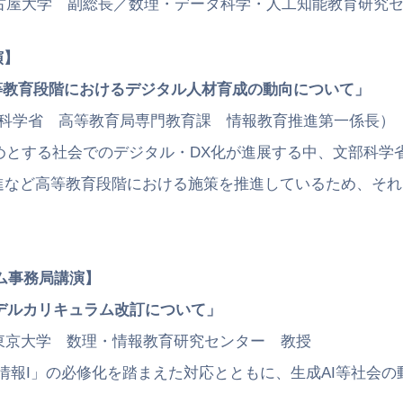
大学 副総長／数理・データ科学・人工知能教育研究セ
演】
等教育段階におけるデジタル人材育成の動向について」
学省 高等教育局専門教育課 情報教育推進第一係長
する社会でのデジタル・DX化が進展する中、文部科学省
等教育段階における施策を推進しているため、それら
ム事務局講演】
デルカリキュラム改訂について」
京大学 数理・情報教育研究センター 教授
I」の必修化を踏まえた対応とともに、生成AI等社会の