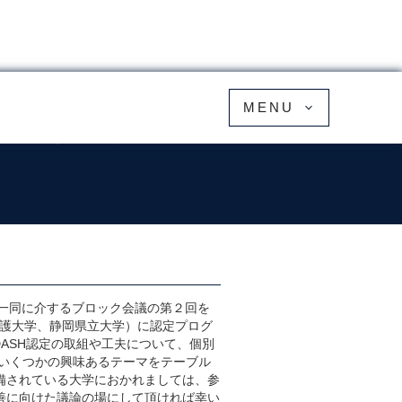
MENU
コンソーシアム
が一同に介するブロック会議の第２回を
看護大学、静岡県立大学）に認定プログ
ASH認定の取組や工夫について、個別
いくつかの興味あるテーマをテーブル
備されている大学におかれましては、参
善に向けた議論の場にして頂ければ幸い