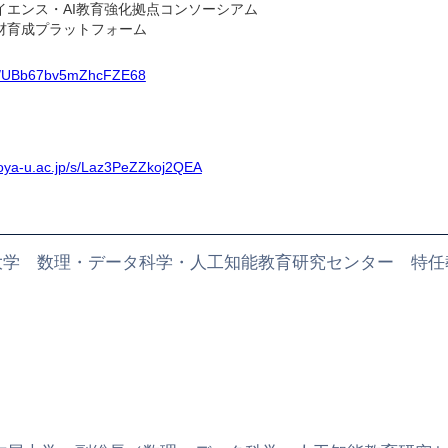
イエンス・AI教育強化拠点コンソーシアム
材育成プラットフォーム
gle/UBb67bv5mZhcFZE68
goya-u.ac.jp/s/Laz3PeZZkoj2QEA
大学 数理・データ科学・人工知能教育研究センター 特任