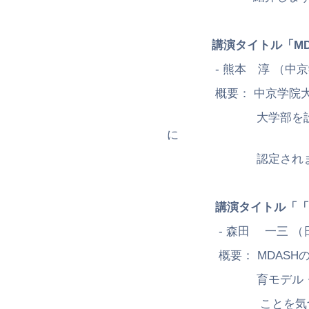
講演タイトル「M
- 熊本 淳 （中京学
概要： 中京学院大学は
大学部を設置していま
に
認定されました。本講
講演タイトル「「
- 森田 一三 （日本
概要： MDASHの認
育モデル・コア・カリ
ことを気づか