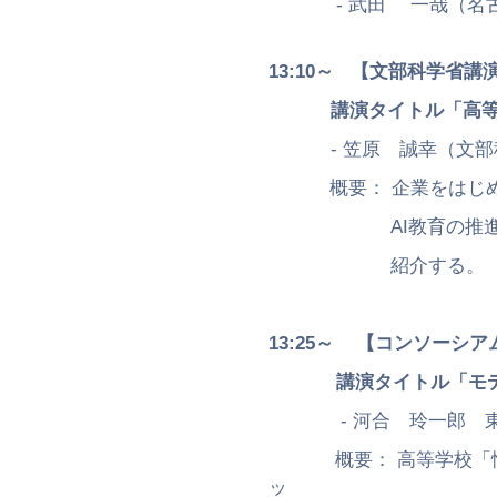
- 武田 一哉（名古屋
13:10～
【文部科学省講
講演タイトル「高
- 笠原 誠幸（文部科
概要： 企業をはじめと
AI教育の推進など高
紹介する。
13:25～
【コンソーシア
講演タイトル「モ
- 河合 玲一郎 東
概要： 高等学校「情報
ッ