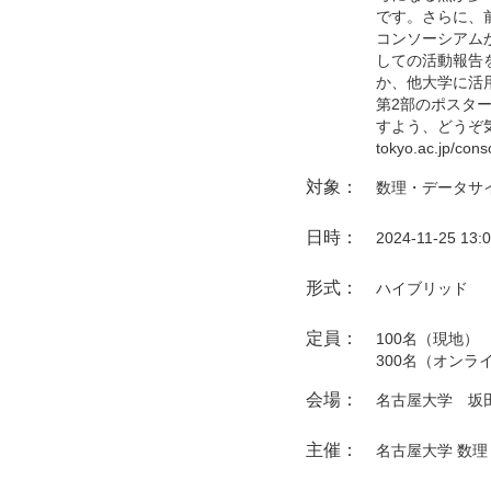
です。さらに、
コンソーシアム
しての活動報告
か、他大学に活
第2部のポスタ
すよう、どうぞ気
tokyo.ac.jp
対象：
数理・データサ
日時：
2024-11-25 13:
形式：
ハイブリッド
定員：
‍100名
（現地）
300名
（オンラ
会場：
名古屋大学 坂
主催：
名古屋大学 数