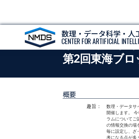
数理・データ科学・人
CENTER FOR ARTIFICIAL INTEL
数理・データサ
第2回東海ブロ
概要
趣旨：
数理・データサ
開催します。 
ラムについてご
の情報交換の場
毎に設定し、ざ
考になる点が多