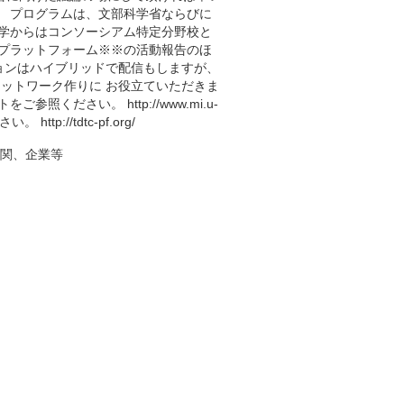
 プログラムは、文部科学省ならびに
学からはコンソーシアム特定分野校と
プラットフォーム※※の活動報告のほ
ョンはハイブリッドで配信もしますが、
ットワーク作りに お役立ていただきま
ださい。 http://www.mi.u-
tp://tdtc-pf.org/
機関、企業等