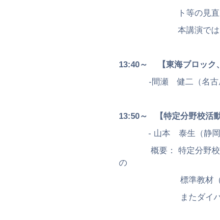
ト等の見直しのため、改
本講演では、改訂の考
13:40～
【東海ブロック
-間瀬 健二（名古屋大
13:50～
【特定分野校活
- 山本 泰生（静岡大
概要： 特定分野校会議
の
標準教材（工学系、理
またダイバーシティ