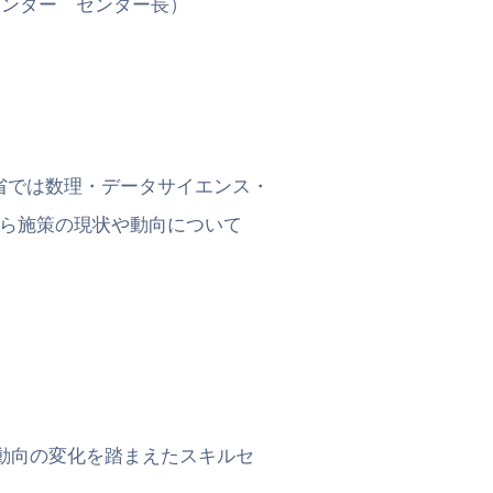
ンター センター長）
）
では数理・データサイエンス・
施策の現状や動向について
動向の変化を踏まえたスキルセ