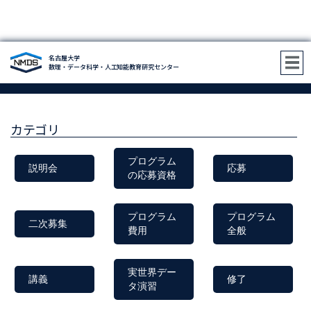
名古屋大学
FAQ
数理・データ科学・人工知能教育研究センター
よくある問合せ
カテゴリ
プログラム
説明会
応募
の応募資格
プログラム
プログラム
二次募集
費用
全般
実世界デー
講義
修了
タ演習